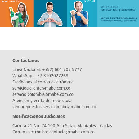
Frescura Duradera: Refrigeradores Mabe
¿Deseas mantener tus alimentos frescos por más tiempo? Los refrigeradores Mabe, con Tecnología Fresh Cooling, te ofrecen precisamente eso. Explora nuestra gama y descubre cómo la frescura y la durabilidad se unen. ¡Haz tu elección con Mabe!
Contáctanos
Línea Nacional:
+ (57) 601 705 5777
WhatsApp:
+57 3102027268
Escríbenos al correo electrónico:
servicioalcliente@mabe.com.co
servicio.colombia@mabe.com.co
Atención y venta de repuestos:
ventarepuestos.serviciomabe@mabe.com.co
Notificaciones Judiciales
Carrera 21 No. 74-100 Alta Suiza, Manizales - Caldas
Correo electrónico:
contacto@mabe.com.co